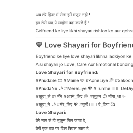
अब तेरे हिज़्र में रोना हमें मंजूर नही !
हम तेरी याद पे लाहौल पढ़ा करतें हैं !
Girlfriend ke liye likhi shayari rishton ko aur gehra
💙 Love Shayari for Boyfriend
Boyfriend ke liye love shayari likhna ladkiyon ke
Aisi shayari jo Love, Care Aur Emotional bondin
Love Shayari for Boyfriend:
#KhudaSe 🤲 #Maine 🫶 #ApneLiye 💭 #Sakoo
#KhudaNe 🌙 #MereLiye 💖 #Tumhe 👩‍❤️‍👨 DeDiy
#ख़ुदा_से 🤲 मैंने #अपने_लिए 💭 #सुकून 😌 माँगा_था ✨
#ख़ुदा_ने 🌙 #मेरे_लिए 💖 #तुम्हें 👩‍❤️‍👨 दे_दिया 🥰
Love Shayari:
तेरे नाम से ही सुकून मिल जाता है,
तेरी एक बात पर दिल पिघल जाता है,