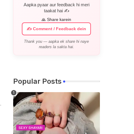
Aapka pyaar aur feedback hi meri
taakat hai ✍️
🙏 Share karein
✍️ Comment / Feedback dein
Thank you — aapka ek share hi naye
readers la sakta hai.
Popular Posts
SEXY SHAYARI