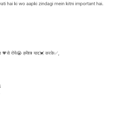
i hai ki wo aapki zindagi mein kitni important hai.
💗से रोये😭 हमें👫 याद💓 करके✅,

