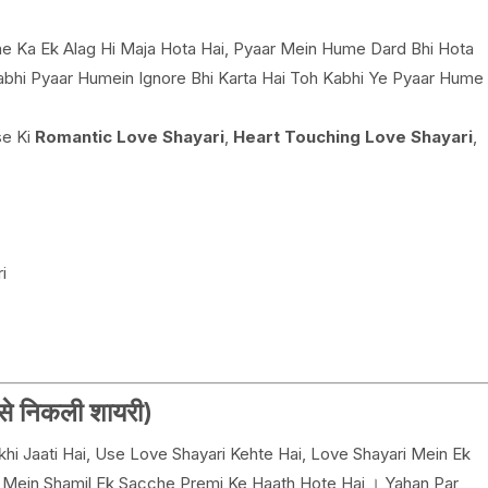
ne Ka Ek Alag Hi Maja Hota Hai, Pyaar Mein Hume Dard Bhi Hota
Kabhi Pyaar Humein Ignore Bhi Karta Hai Toh Kabhi Ye Pyaar Hume
se Ki
R
omantic Love Shayari
,
H
eart Touching Love Shayari
,
i
े निकली शायरी)
hi Jaati Hai, Use Love Shayari Kehte Hai, Love Shayari Mein Ek
e Mein Shamil Ek Sacche Premi Ke Haath Hote Hai । Yahan Par