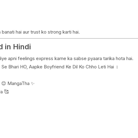
 banati hai aur trust ko strong karti hai.
 in Hindi
 liye apni feelings express karne ka sabse pyaara tarika hota hai.
g Se Bhari HO, Aapke Boyfriend Ke Dil Ko Chho Leti Hai ।
n 😌 MangaTha ✨
a 🥰