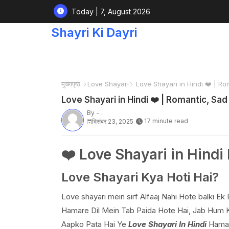
Today | 7, August 2026
Shayri Ki Dayri
मुख्यपृष्ठ
Love Shayari
Love Shayari in Hindi ❤️ | Ro
Love Shayari in Hindi ❤️ | Romantic, Sa
By -
.
17 minute read
दिसंबर 23, 2025
❤️ Love Shayari in Hindi Fo
Love Shayari Kya Hoti Hai?
Love shayari mein sirf Alfaaj Nahi Hote balki Ek
Hamare Dil Mein Tab Paida Hote Hai, Jab Hum 
Aapko Pata Hai Ye
Love Shayari In Hindi
Hamare