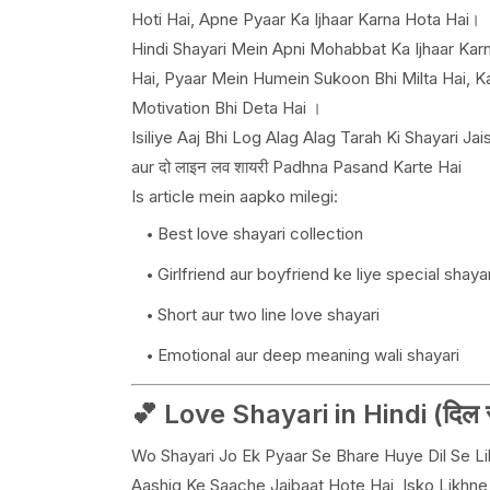
Hoti Hai, Apne Pyaar Ka Ijhaar Karna Hota Hai।
Hindi Shayari Mein Apni Mohabbat Ka Ijhaar Kar
Hai, Pyaar Mein Humein Sukoon Bhi Milta Hai, 
Motivation Bhi Deta Hai ।
Isiliye Aaj Bhi Log Alag Alag Tarah Ki Shayari Jai
aur दो लाइन लव शायरी
Padhna Pasand Karte Hai
Is article mein aapko milegi:
Best love shayari collection
Girlfriend aur boyfriend ke liye special shayar
Short aur two line love shayari
Emotional aur deep meaning wali shayari
💕 Love Shayari in Hindi (दिल स
Wo Shayari Jo Ek Pyaar Se Bhare Huye Dil Se Lik
Aashiq Ke Saache Jajbaat Hote Hai, Isko Likhn