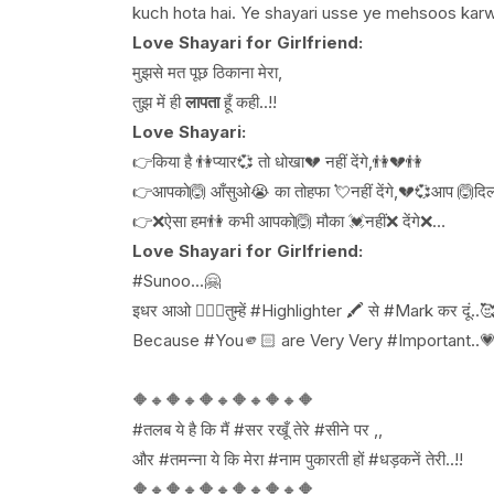
kuch hota hai. Ye shayari usse ye mehsoos karwat
Love Shayari for Girlfriend:
मुझसे मत पूछ ठिकाना मेरा,
तुझ में ही
लापता
हूँ कही..!!
Love Shayari:
👉किया है 👫प्यार💞 तो धोखा💔 नहीं देंगे,👫💔👫
👉आपको🙆 आँसुओ😭 का तोहफा 💘नहीं देंगे,💔💞आप 🙆दिल 
👉❌ऐसा हम👫 कभी आपको🙆 मौका 💓नहीं❌ देंगे❌…
Love Shayari for Girlfriend:
#Sunoo...🤗
इधर आओ 🙋🏻‍♀️तुम्हें #Highlighter 🖍️ से #Mark कर दूं..
Because #You🫵🏻 are Very Very #Important..
🔶🔸🔶🔸🔶🔸🔶🔸🔶🔸🔶
#तलब ये है कि मैं #सर रखूँ तेरे #सीने पर ,,
और #तमन्ना ये कि मेरा #नाम पुकारती हों #धड़कनें तेरी..!!
🔶🔸🔶🔸🔶🔸🔶🔸🔶🔸🔶