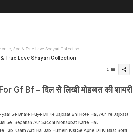
mantic, Sad & True Love Shayari Collection
d & True Love Shayari Collection
0
r Gf Bf – दिल से लिखी मोहब्बत की शायरी
 Pyaar Se Bhare Huye Dil Ke Jajbaat Bhi Hote Hai, Aur Ye Jajbaat
Kisi Se Bepanah Aur Sacchi Mohabbat Karte Hai.
 Tab Kaam Aati Hai Jab Humein Kisi Se Apne Dil Ki Baat Bolni